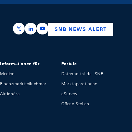
https://x.com/snb_bns
https://ch.linkedin.com/company/swiss-nation
https://www.youtube.com/@swissnation
SNB NEWS ALERT
Informationen für
Portale
Medien
Datenportal der SNB
Finanzmarktteilnehmer
Marktoperationen
Aktionäre
eSurvey
Offene Stellen