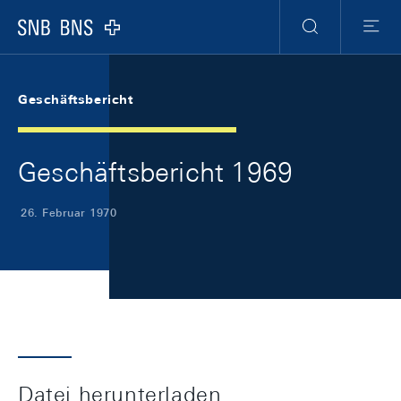
Skip Links Navigation
Header
Meta Navigation
Logo
Suche
Menu
Geschäftsbericht
Geschäftsbericht 1969
26. Februar 1970
Datei herunterladen