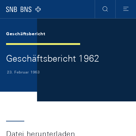
Skip Links Navigation
Header
Meta Navigation
Logo
Suche
Menu
Geschäftsbericht
Geschäftsbericht 1962
23. Februar 1963
Datei herunterladen