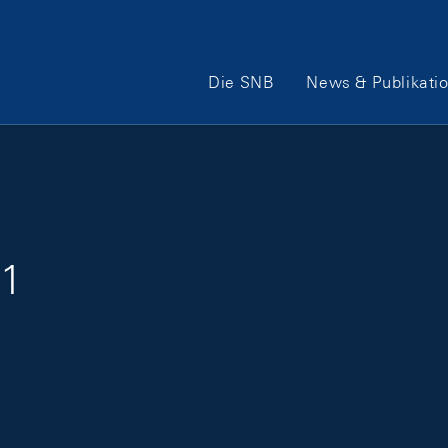
Hauptnavigation
Die SNB
News & Publikati
61