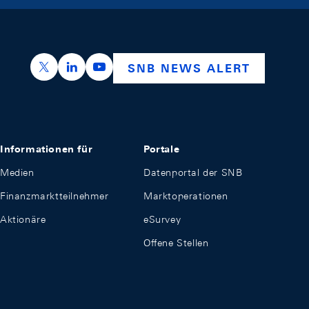
https://x.com/snb_bns
https://ch.linkedin.com/company/swiss-nation
https://www.youtube.com/@swissnation
SNB NEWS ALERT
Informationen für
Portale
Medien
Datenportal der SNB
Finanzmarktteilnehmer
Marktoperationen
Aktionäre
eSurvey
Offene Stellen