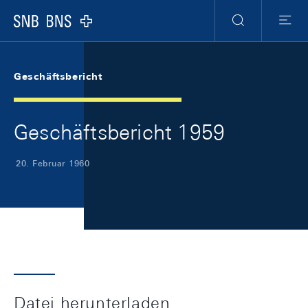
Skip Links Navigation
Header
Meta Navigation
Logo
Suche
Menu
Geschäftsbericht
Geschäftsbericht 1959
20. Februar 1960
Datei herunterladen