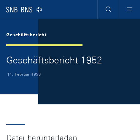
Skip Links Navigation
Header
Meta Navigation
Logo
Suche
Menu
Geschäftsbericht
Geschäftsbericht 1952
11. Februar 1953
Datei herunterladen