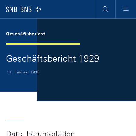
Skip Links Navigation
Header
Meta Navigation
Logo
Suche
Menu
Geschäftsbericht
Geschäftsbericht 1929
11. Februar 1930
Datei herunterladen