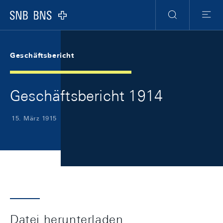
Skip Links Navigation
Header
Meta Navigation
Logo
Suche
Menu
Geschäftsbericht
Geschäftsbericht 1914
15. März 1915
Datei herunterladen