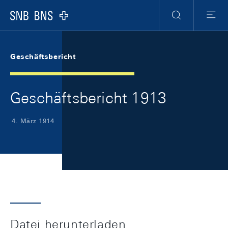
Skip Links Navigation
Header
Meta Navigation
Logo
Suche
Menu
Geschäftsbericht
Geschäftsbericht 1913
4. März 1914
Datei herunterladen