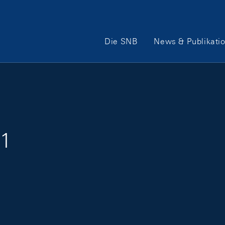
Hauptnavigation
Die SNB
News & Publikati
11