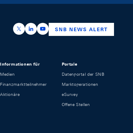
https://x.com/snb_bns
https://ch.linkedin.com/company/swiss-nation
https://www.youtube.com/@swissnation
SNB NEWS ALERT
Informationen für
Portale
Medien
Datenportal der SNB
Finanzmarktteilnehmer
Marktoperationen
Aktionäre
eSurvey
Offene Stellen