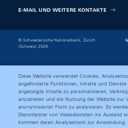
E-MAIL UND WEITERE KONTAKTE
U
© Schweizerische Nationalbank, Zürich
(Schweiz) 2026
Diese Website verwendet Cookies, Analysetoo
angeforderte Funktionen, Inhalte und Dienste 
angezeigte Inhalte zu personalisieren, Verkn
anzubieten und die Nutzung der Website zur V
anonymisierter Form zu analysieren. Es werd
Dienstleister von Videodiensten ins Ausland 
kommen deren Analysetools zur Anwendung. M