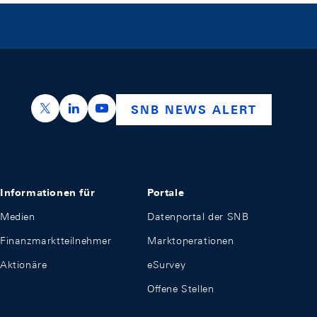
https://x.com/snb_bns
https://ch.linkedin.com/company/swiss-nation
https://www.youtube.com/@swissnation
SNB NEWS ALERT
Informationen für
Portale
Medien
Datenportal der SNB
Finanzmarktteilnehmer
Marktoperationen
Aktionäre
eSurvey
Offene Stellen