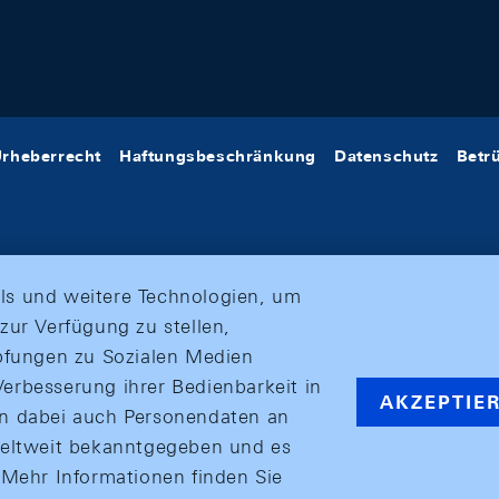
rheberrecht
Haftungsbeschränkung
Datenschutz
Betr
ls und weitere Technologien, um
zur Verfügung zu stellen,
üpfungen zu Sozialen Medien
erbesserung ihrer Bedienbarkeit in
AKZEPTIE
en dabei auch Personendaten an
weltweit bekanntgegeben und es
ehr Informationen finden Sie