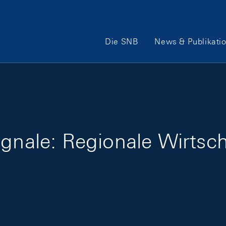
Hauptnavigation
Die SNB
News & Publikati
ignale: Regionale Wirtsc