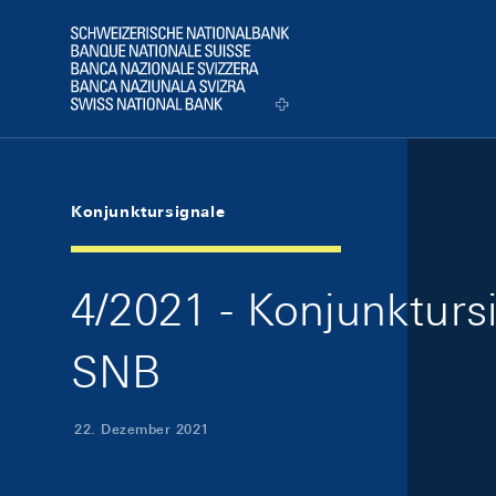
Skip Links Navigation
Header
Logo
Konjunktursignale
4/2021 - Konjunkturs
SNB
22. Dezember 2021