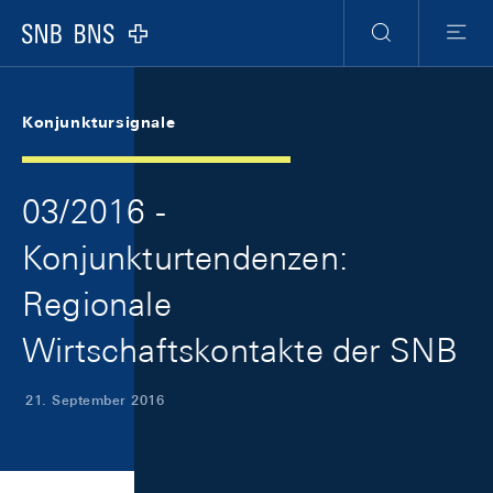
Skip Links Navigation
Header
Meta Navigation
Logo
Suche
Menu
Konjunktursignale
03/2016 -
Konjunkturtendenzen:
Regionale
Wirtschaftskontakte der SNB
21. September 2016