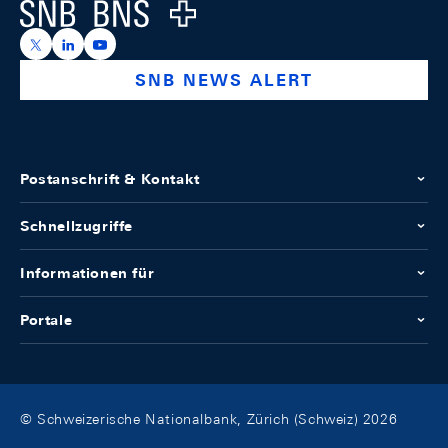
Logo
https://x.com/snb_bns
https://ch.linkedin.com/company/swiss-national-ba
https://www.youtube.com/@swissnationalbank
SNB NEWS ALERT
Postanschrift & Kontakt
Schnellzugriffe
Informationen für
Portale
© Schweizerische Nationalbank, Zürich (Schweiz) 2026