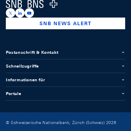
Logo
https://x.com/snb_bns
https://ch.linkedin.com/company/swiss-national-ba
https://www.youtube.com/@swissnationalbank
SNB NEWS ALERT
Postanschrift & Kontakt
Schnellzugriffe
Informationen für
Portale
© Schweizerische Nationalbank, Zürich (Schweiz) 2026