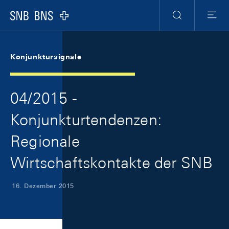
Skip Links Navigation
Header
Meta Navigation
Logo
Suche
Menu
Konjunktursignale
04/2015 -
Konjunkturtendenzen:
Regionale
Wirtschaftskontakte der SNB
16. Dezember 2015