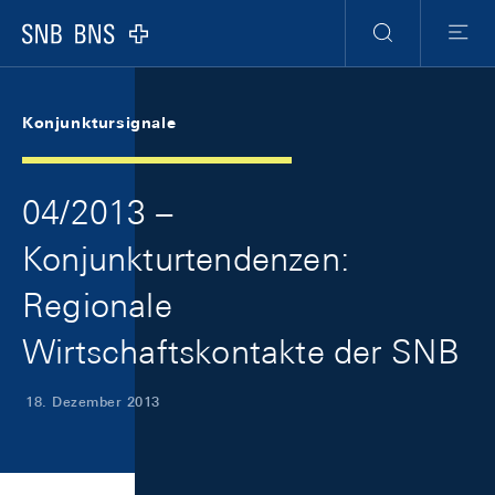
Skip Links Navigation
Header
Meta Navigation
Logo
Suche
Menu
Konjunktursignale
04/2013 –
Konjunkturtendenzen:
Regionale
Wirtschaftskontakte der SNB
18. Dezember 2013