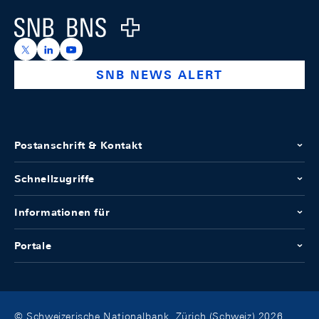
Logo
https://x.com/snb_bns
https://ch.linkedin.com/company/swiss-national-ba
https://www.youtube.com/@swissnationalbank
SNB NEWS ALERT
Postanschrift & Kontakt
Schnellzugriffe
Informationen für
Portale
© Schweizerische Nationalbank, Zürich (Schweiz) 2026