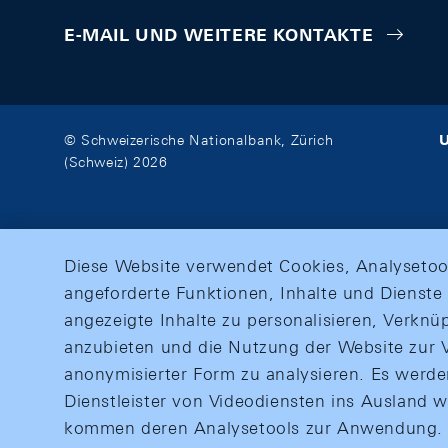
E-MAIL UND WEITERE KONTAKTE
U
© Schweizerische Nationalbank, Zürich
(Schweiz) 2026
Diese Website verwendet Cookies, Analysetoo
angeforderte Funktionen, Inhalte und Dienste 
angezeigte Inhalte zu personalisieren, Verkn
anzubieten und die Nutzung der Website zur V
anonymisierter Form zu analysieren. Es werd
Dienstleister von Videodiensten ins Ausland 
kommen deren Analysetools zur Anwendung. M