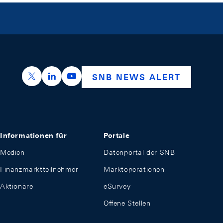
https://x.com/snb_bns
https://ch.linkedin.com/company/swiss-nation
https://www.youtube.com/@swissnation
SNB NEWS ALERT
Informationen für
Portale
Medien
Datenportal der SNB
Finanzmarktteilnehmer
Marktoperationen
Aktionäre
eSurvey
Offene Stellen