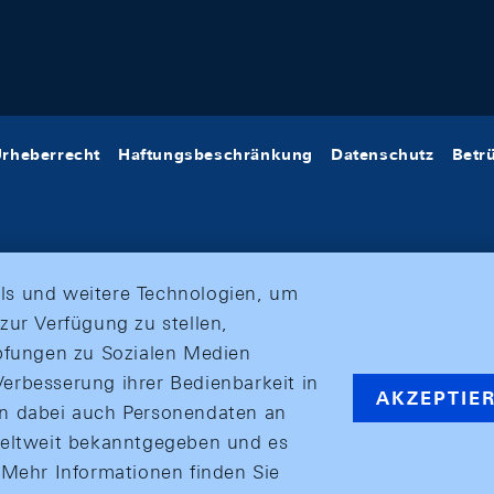
rheberrecht
Haftungsbeschränkung
Datenschutz
Betr
ls und weitere Technologien, um
zur Verfügung zu stellen,
üpfungen zu Sozialen Medien
erbesserung ihrer Bedienbarkeit in
AKZEPTIE
en dabei auch Personendaten an
weltweit bekanntgegeben und es
ehr Informationen finden Sie