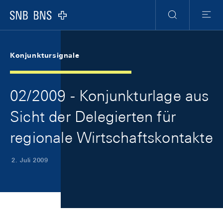
Skip Links Navigation
Header
Meta Navigation
Logo
Suche
Menu
Konjunktursignale
02/2009 - Konjunkturlage aus
Sicht der Delegierten für
regionale Wirtschaftskontakte
2. Juli 2009