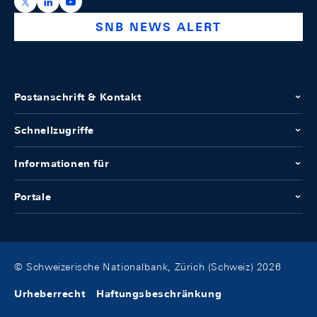
https://x.com/snb_bns
https://ch.linkedin.com/company/swiss-national-ba
https://www.youtube.com/@swissnationalbank
SNB NEWS ALERT
Postanschrift & Kontakt
Schnellzugriffe
Informationen für
Portale
© Schweizerische Nationalbank, Zürich (Schweiz) 2026
Urheberrecht
Haftungsbeschränkung