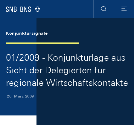
Skip Links Navigation
Header
Meta Navigation
Logo
Suche
Menu
Konjunktursignale
01/2009 - Konjunkturlage aus
Sicht der Delegierten für
regionale Wirtschaftskontakte
26. März 2009