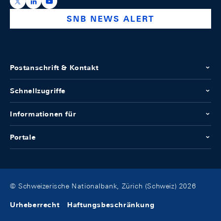
https://x.com/snb_bns
https://ch.linkedin.com/company/swiss-national-ba
https://www.youtube.com/@swissnationalbank
SNB NEWS ALERT
Postanschrift & Kontakt
Schnellzugriffe
Informationen für
Portale
© Schweizerische Nationalbank, Zürich (Schweiz) 2026
Urheberrecht
Haftungsbeschränkung