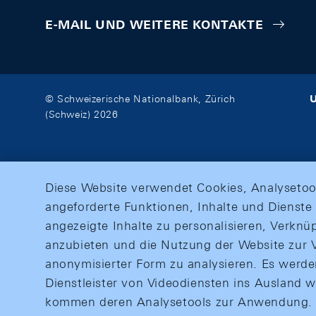
E-MAIL UND WEITERE KONTAKTE
U
© Schweizerische Nationalbank, Zürich
(Schweiz) 2026
Diese Website verwendet Cookies, Analysetoo
angeforderte Funktionen, Inhalte und Dienste 
angezeigte Inhalte zu personalisieren, Verkn
anzubieten und die Nutzung der Website zur V
anonymisierter Form zu analysieren. Es werd
Dienstleister von Videodiensten ins Ausland 
kommen deren Analysetools zur Anwendung. M