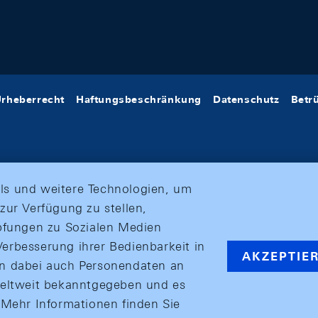
rheberrecht
Haftungsbeschränkung
Datenschutz
Betr
ls und weitere Technologien, um
zur Verfügung zu stellen,
üpfungen zu Sozialen Medien
erbesserung ihrer Bedienbarkeit in
AKZEPTIE
en dabei auch Personendaten an
weltweit bekanntgegeben und es
ehr Informationen finden Sie