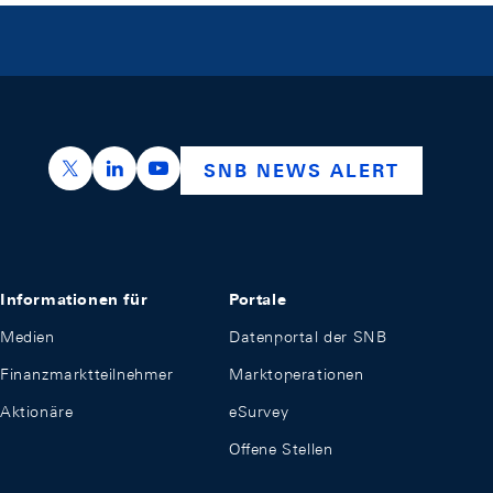
https://x.com/snb_bns
https://ch.linkedin.com/company/swiss-nation
https://www.youtube.com/@swissnation
SNB NEWS ALERT
Informationen für
Portale
Medien
Datenportal der SNB
Finanzmarktteilnehmer
Marktoperationen
Aktionäre
eSurvey
Offene Stellen