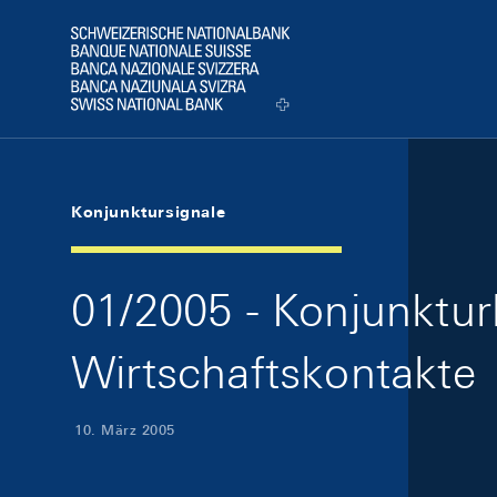
Skip Links Navigation
Header
Logo
Konjunktursignale
01/2005 - Konjunkturl
Wirtschaftskontakte
10. März 2005