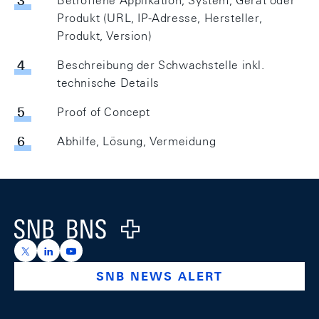
Betroffene Applikation, System, Gerät oder
Produkt (URL, IP-Adresse, Hersteller,
Produkt, Version)
Beschreibung der Schwachstelle inkl.
technische Details
Proof of Concept
Abhilfe, Lösung, Vermeidung
Footer
Logo
https://x.com/snb_bns
https://ch.linkedin.com/company/swiss-national-ba
https://www.youtube.com/@swissnationalbank
SNB NEWS ALERT