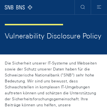
Skip Links Navigation
Header
Meta Navigation
Logo
Suche
Menu
Vulnerability Disclosure Policy
Die Sicherheit unserer IT-Systeme und Webseiten
sowie der Schutz unserer Daten haben für die
Schweizerische Nationalbank ("SNB") sehr hohe
Bedeutung. Wir sind uns bewusst, dass
Schwachstellen in komplexen IT-Umgebungen
auftreten können und schätzen die Unterstützung
der Sicherheitsforschungsgemeinschaft. Ihre
Beiträge können uns helfen, unsere