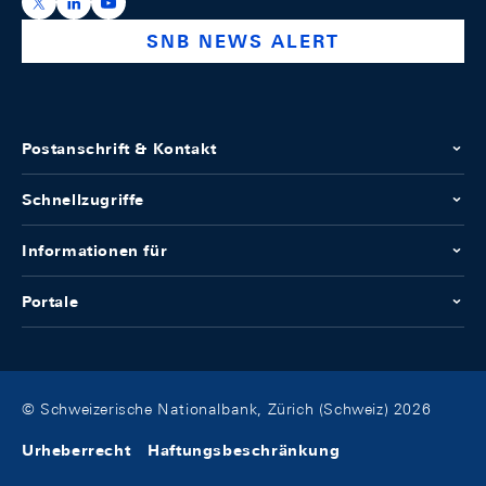
https://x.com/snb_bns
https://ch.linkedin.com/company/swiss-national-ba
https://www.youtube.com/@swissnationalbank
SNB NEWS ALERT
Postanschrift & Kontakt
Schnellzugriffe
Informationen für
Portale
© Schweizerische Nationalbank, Zürich (Schweiz) 2026
Urheberrecht
Haftungsbeschränkung