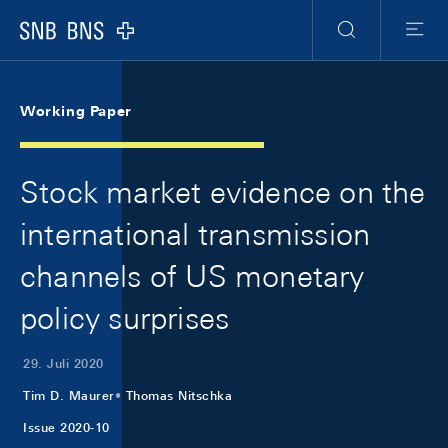
Skip Links Navigation
Header
Meta Navigation
Logo
Suche
Menu
Working Paper
Stock market evidence on the
international transmission
channels of US monetary
policy surprises
29. Juli 2020
Tim D. Maurer
Thomas Nitschka
Issue 2020-10