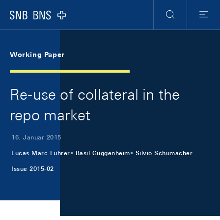
Skip Links Navigation
Header
Meta Navigation
Logo
Suche
Menu
Working Paper
Re-use of collateral in the
repo market
16. Januar 2015
Lucas Marc Fuhrer
Basil Guggenheim
Silvio Schumacher
Issue 2015-02