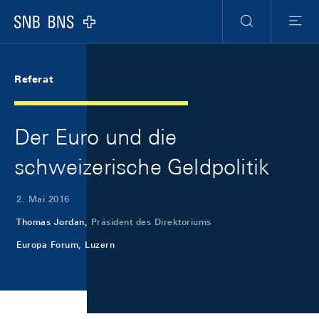
Skip Links Navigation
Header
Meta Navigation
Logo
Suche
Menu
Referat
Der Euro und die
schweizerische Geldpolitik
2. Mai 2016
Thomas Jordan,
Präsident des Direktoriums
Europa Forum, Luzern