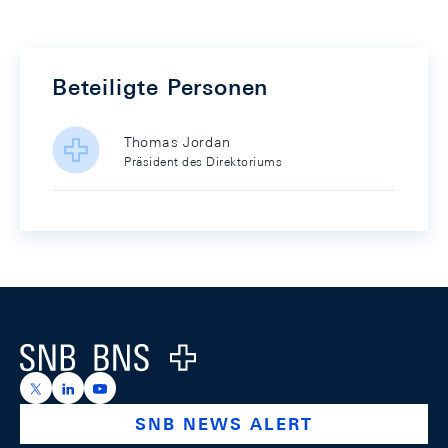
Beteiligte Personen
Thomas Jordan
Präsident des Direktoriums
Footer
Logo
https://x.com/snb_bns
https://ch.linkedin.com/company/swiss-national-ba
https://www.youtube.com/@swissnationalbank
SNB NEWS ALERT