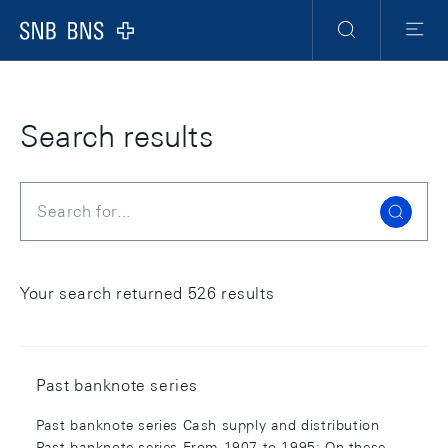
Skip Links Navigation
Header
Meta Navigation
Logo
Search
Menu
Search results
Search
Your search returned 526 results
Past banknote series
Past banknote series Cash supply and distribution
Past banknote series From 1907 to 1995: On these