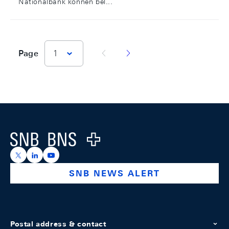
Nationalbank können bel...
vorherige Seite
nächste Seite
Page
1
Footer
Logo
https://x.com/snb_bns
https://ch.linkedin.com/company/swiss-national-ba
https://www.youtube.com/@swissnationalbank
SNB NEWS ALERT
Postal address & contact