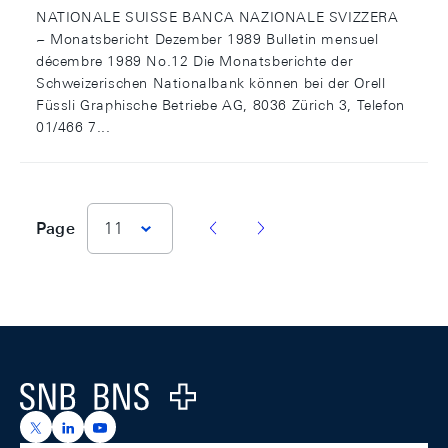
NATIONALE SUISSE BANCA NAZIONALE SVIZZERA
~ Monatsbericht Dezember 1989 Bulletin mensuel
décembre 1989 No.12 Die Monatsberichte der
Schweizerischen Nationalbank können bei der Orell
Füssli Graphische Betriebe AG, 8036 Zürich 3, Telefon
01/466 7...
vorherige Seite
nächste Seite
Page
11
Footer
Logo
https://x.com/snb_bns
https://ch.linkedin.com/company/swiss-national-ba
https://www.youtube.com/@swissnationalbank