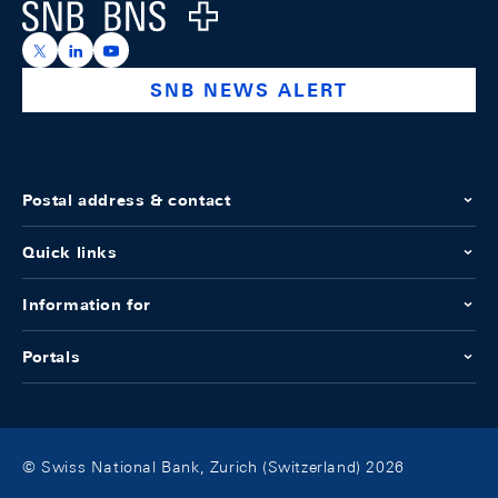
Logo
https://x.com/snb_bns
https://ch.linkedin.com/company/swiss-national-ba
https://www.youtube.com/@swissnationalbank
SNB NEWS ALERT
Postal address & contact
Quick links
Information for
Portals
© Swiss National Bank, Zurich (Switzerland) 2026