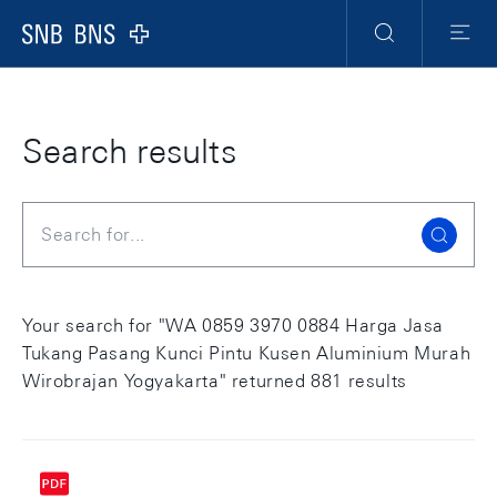
Skip Links Navigation
Header
Meta Navigation
Logo
Search
Menu
Search results
Search
Your search for "WA 0859 3970 0884 Harga Jasa
Tukang Pasang Kunci Pintu Kusen Aluminium Murah
Wirobrajan Yogyakarta" returned 881 results