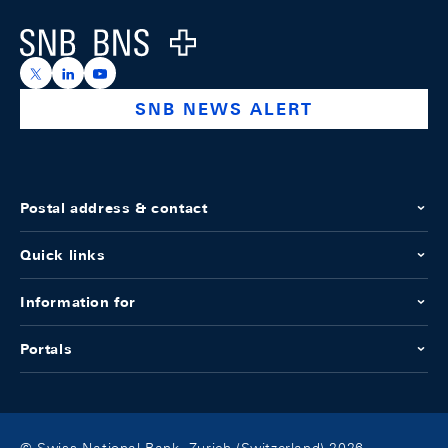
Logo
https://x.com/snb_bns
https://ch.linkedin.com/company/swiss-national-ba
https://www.youtube.com/@swissnationalbank
SNB NEWS ALERT
Postal address & contact
Quick links
Information for
Portals