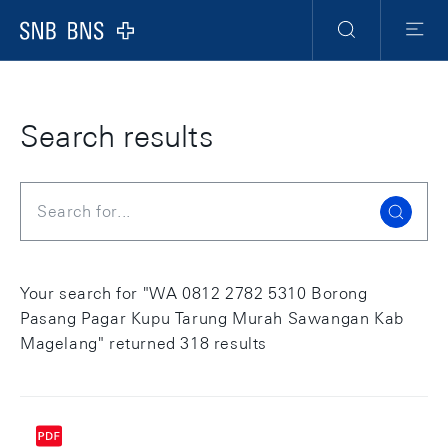
Skip Links Navigation
Header
Meta Navigation
Logo
Search
Menu
Search results
Search
Your search for "WA 0812 2782 5310 Borong
Pasang Pagar Kupu Tarung Murah Sawangan Kab
Magelang" returned 318 results