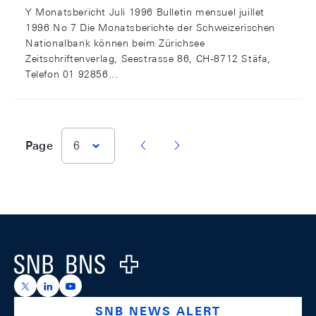
Y Monatsbericht Juli 1996 Bulletin mensuel juillet
1996 No 7 Die Monatsberichte der Schweizerischen
Nationalbank können beim Zürichsee
Zeitschriftenverlag, Seestrasse 86, CH-8712 Stäfa,
Telefon 01 92856...
vorherige Seite
nächste Seite
Page
6
Footer
Logo
https://x.com/snb_bns
https://ch.linkedin.com/company/swiss-national-ba
https://www.youtube.com/@swissnationalbank
SNB NEWS ALERT