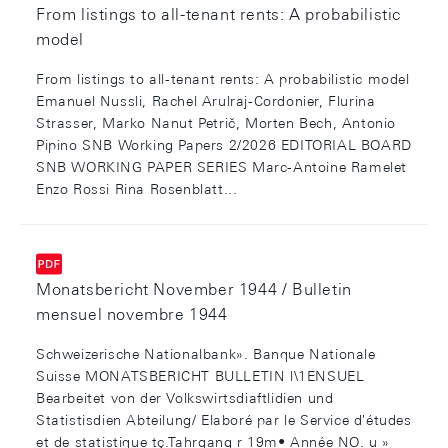
From listings to all-tenant rents: A probabilistic
model
From listings to all-tenant rents: A probabilistic model
Emanuel Nussli, Rachel Arulraj-Cordonier, Flurina
Strasser, Marko Nanut Petrič, Morten Bech, Antonio
Pipino SNB Working Papers 2/2026 EDITORIAL BOARD
SNB WORKING PAPER SERIES Marc-Antoine Ramelet
Enzo Rossi Rina Rosenblatt...
Monatsbericht November 1944 / Bulletin
mensuel novembre 1944
Schweizerische Nationalbank». Banque Nationale
Suisse MONATSBERICHT BULLETIN l\1ENSUEL
Bearbeitet von der Volkswirtsdiaftlidien und
Statistisdien Abteilung/ Elaboré par le Service d'études
et de statistique tç.Tahrgang r 19m• Année NO. u »