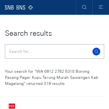
Skip Links Navigation
Header
Meta Navigation
Logo
Search
Menu
Search results
Search
Your search for "WA 0812 2782 5310 Borong
Pasang Pagar Kupu Tarung Murah Sawangan Kab
Magelang" returned 318 results