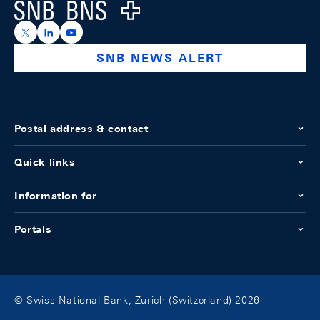
Logo
https://x.com/snb_bns
https://ch.linkedin.com/company/swiss-national-ba
https://www.youtube.com/@swissnationalbank
SNB NEWS ALERT
Postal address & contact
Quick links
Information for
Portals
© Swiss National Bank, Zurich (Switzerland) 2026